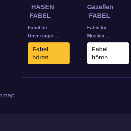
HASEN
Gazellen
FABEL
FABEL
Fabel für
Fabel für
Unverzagte ...
Musiker ...
Fabel
Fabel
hören
hören
temap