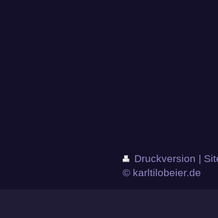
Druckversion
|
Si
© karltilobeier.de